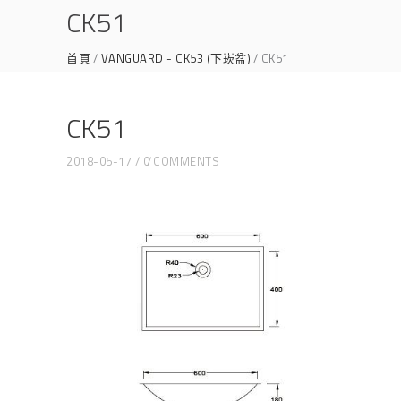
CK51
首頁
VANGUARD - CK53 (下崁盆)
CK51
CK51
2018-05-17
0 COMMENTS