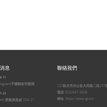
消息
聯絡我們
6-11
anguard不鏽鋼系列龍頭
221新北市汐止區大同路二段237
電話:
(02)2647-6628
1-23
網址:
https://www.vgi.tw/
uard 節能換氣扇 VGA-21