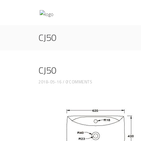
CJ50
CJ50
2018-05-16
0 COMMENTS