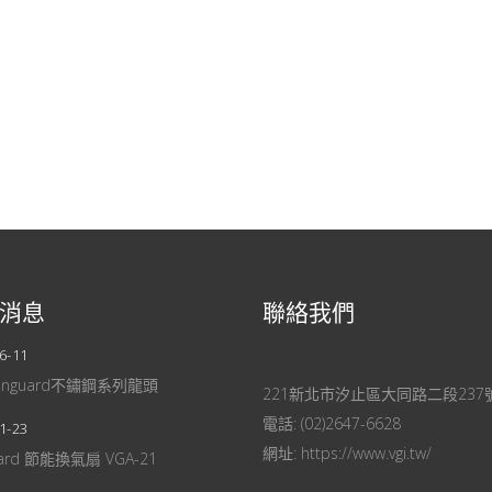
消息
聯絡我們
6-11
anguard不鏽鋼系列龍頭
221新北市汐止區大同路二段237
電話:
(02)2647-6628
1-23
網址:
https://www.vgi.tw/
uard 節能換氣扇 VGA-21