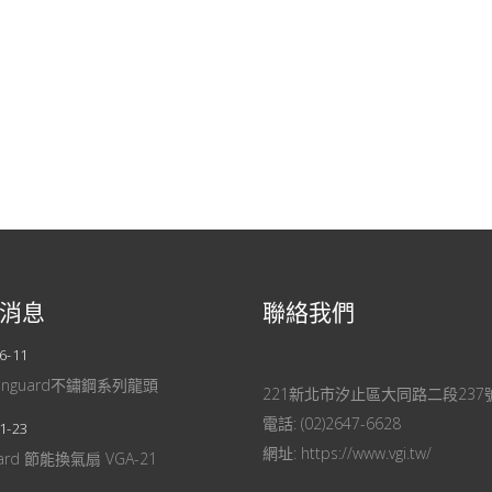
消息
聯絡我們
6-11
anguard不鏽鋼系列龍頭
221新北市汐止區大同路二段237
電話:
(02)2647-6628
1-23
網址:
https://www.vgi.tw/
uard 節能換氣扇 VGA-21