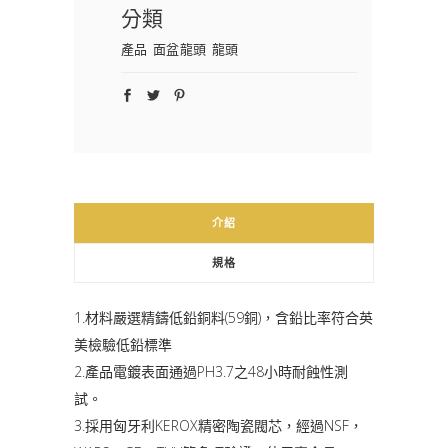
分類
產品
面盆龍頭
龍頭
介紹
規格
1.材料嚴選精鑄低鉛銅料(59銅)，含鉛比率符合英
美檢驗低鉛標準
2.產品電鍍表面通過PH3.7之48小時耐蝕性測
試。
3.採用匈牙利KEROX精密陶瓷閥芯，經過NSF，