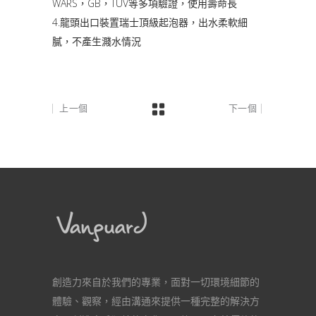
WARS，GB，TUV等多項驗證，使用壽命長
4.龍頭出口裝置瑞士頂級起泡器，出水柔軟細
膩，不產生濺水情況
上一個
下一個
創造力來自於我們的專業，面對一切環境細節的
體驗、觀察，經由溝通來提供一種完整的解決方